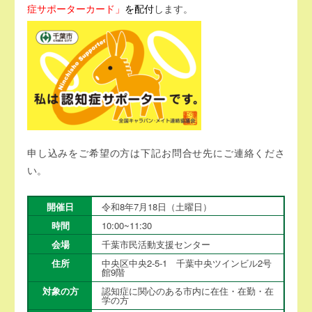
症サポーターカード」
を配付
します。
申し込みをご希望の方は下記お問合せ先にご連絡くださ
い。
開催日
令和8年7月18日（土曜日）
時間
10:00~11:30
会場
千葉市民活動支援センター
住所
中央区中央2-5-1 千葉中央ツインビル2号
館9階
対象の方
認知症に関心のある市内に在住・在勤・在
学の方