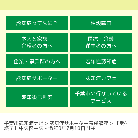
認知症ってなに？
相談窓口
本人と家族・
医療・介護
介護者の方へ
従事者の方へ
企業・事業所の方へ
若年性認知症
認知症サポーター
認知症カフェ
千葉市の行なっている
成年後見制度
サービス
千葉市認知症ナビ
>
認知症サポーター養成講座
>
【受付
終了】中央区中央＊令和8年7月18日開催