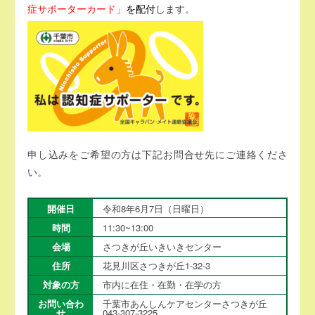
症サポーターカード」
を配付
します。
申し込みをご希望の方は下記お問合せ先にご連絡くださ
い。
開催日
令和8年6月7日（日曜日）
時間
11:30~13:00
会場
さつきが丘いきいきセンター
住所
花見川区さつきが丘1-32-3
対象の方
市内に在住・在勤・在学の方
お問い合わ
千葉市あんしんケアセンターさつきが丘
せ
043-307-3225