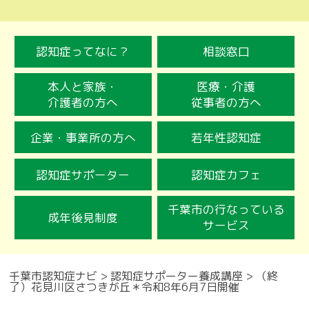
認知症ってなに？
相談窓口
本人と家族・
医療・介護
介護者の方へ
従事者の方へ
企業・事業所の方へ
若年性認知症
認知症サポーター
認知症カフェ
千葉市の行なっている
成年後見制度
サービス
千葉市認知症ナビ
>
認知症サポーター養成講座
>
（終
了）花見川区さつきが丘＊令和8年6月7日開催