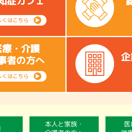
知症カフェ
しくはこちら
▶
医療・介護
企
事者の方へ
しくはこちら
▶
本人と家族・
医
口