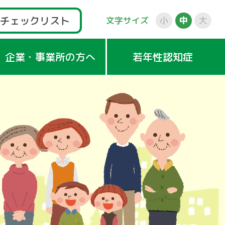
チェックリスト
文字サイズ
小
中
大
企業・事業所の方へ
若年性認知症