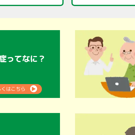
症ってなに？
しくはこちら
▶