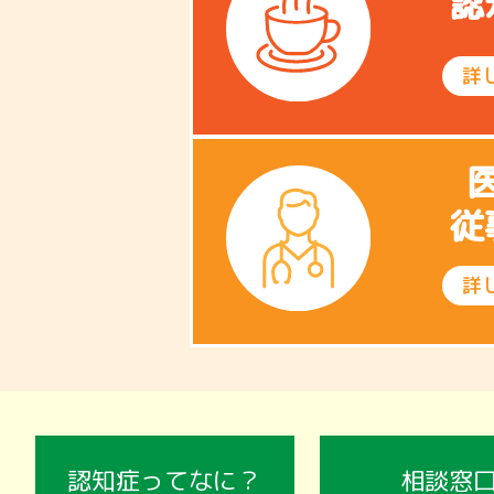
認
詳
従
詳
認知症ってなに？
相談窓